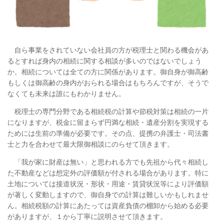
自ら事業をされていない会社員の方が税理士と関わる機会があ
るとすれば身内の相続に関する相談が多いのではないでしょう
か。相続については全ての方に関係があります。御自身が御高齢
もしくは御高齢の身内がおられる場合はもちろんですが、そうで
なくても未来は誰にもわかりません。
税理士の専門分野である相続税の計算や節税対策は相続の一片
になりますが、税金に留まらず円満な相続・遺産分割を実現する
ためには生前の準備が必要です。その点、提携の弁護士・司法書
士と力を合わせて最大限御相談にのらせて頂きます。
「我が家に財産は無い」と思われる方でも先祖から代々相続し
た不動産などは想定外の評価額が付される場合があります。特に
土地については接道状況・形状・用途・賃貸状況等により評価額
が著しく変動しますので、御自身での計算は難しいかもしれませ
ん。相続税額の計算にあたっては資産負債の棚卸から始める必要
がありますが、１から丁寧に説明させて頂きます。