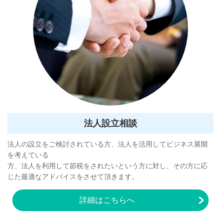
法⼈設⽴相談
法⼈の設⽴をご検討されている⽅、法⼈を活⽤してビジネス展開
を考えている
⽅、法⼈を利⽤して節税をされたいという⽅に対し、その方に応
じた最適なアドバイスをさせて頂きます。
詳細はこちらへ